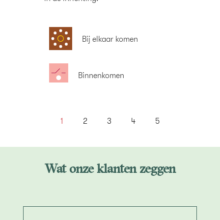
Bij elkaar komen
Binnenkomen
1
2
3
4
5
Wat onze klanten zeggen