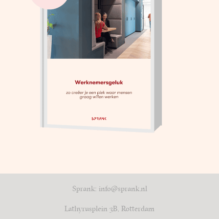
Sprank: info@sprank.nl
Lathyrusplein 3B, Rotterdam